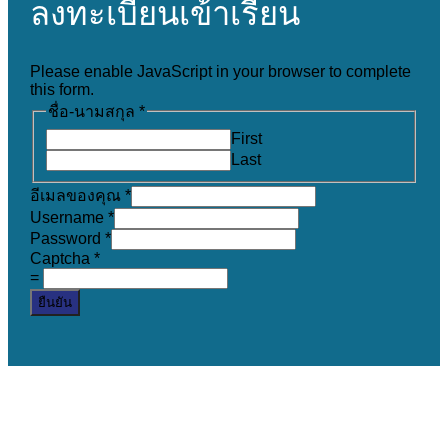
ลงทะเบียนเข้าเรียน
Please enable JavaScript in your browser to complete
this form.
ชื่อ-นามสกุล
*
First
Last
อีเมลของคุณ
*
Username
*
Password
*
Captcha
*
=
ยืนยัน